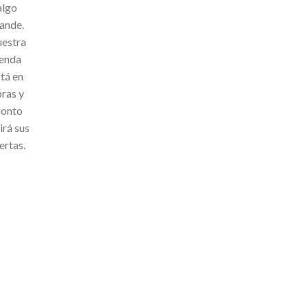
algo
ande.
estra
ienda
tá en
ras y
ronto
irá sus
ertas.