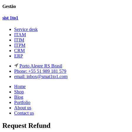
Gestão
sist 1to1
Service desk
ITAM
ITIM
ITPM
CRM
ERP
Porto Alegre RS Brasil
Phone: +55 51 989 181 579
email: inbox@smat1to1.com
Home
Shop
Blog
Portfolio
About us
Contact us
Request Refund