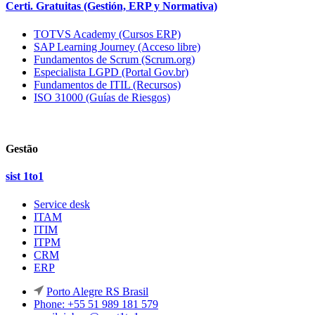
Certi. Gratuitas (Gestión, ERP y Normativa)
TOTVS Academy (Cursos ERP)
SAP Learning Journey (Acceso libre)
Fundamentos de Scrum (Scrum.org)
Especialista LGPD (Portal Gov.br)
Fundamentos de ITIL (Recursos)
ISO 31000 (Guías de Riesgos)
Gestão
sist 1to1
Service desk
ITAM
ITIM
ITPM
CRM
ERP
Porto Alegre RS Brasil
Phone: +55 51 989 181 579