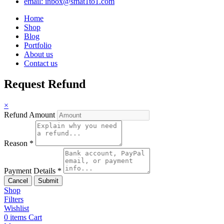
email: inbox@smat1to1.com
Home
Shop
Blog
Portfolio
About us
Contact us
Request Refund
×
Refund Amount
Reason
*
Payment Details
*
Cancel
Submit
Shop
Filters
Wishlist
0
items
Cart