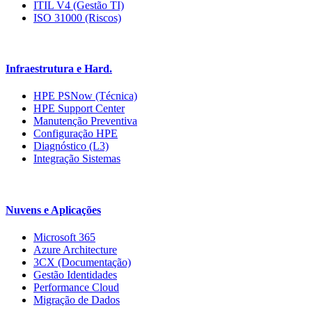
ITIL V4 (Gestão TI)
ISO 31000 (Riscos)
Infraestrutura e Hard.
HPE PSNow (Técnica)
HPE Support Center
Manutenção Preventiva
Configuração HPE
Diagnóstico (L3)
Integração Sistemas
Nuvens e Aplicações
Microsoft 365
Azure Architecture
3CX (Documentação)
Gestão Identidades
Performance Cloud
Migração de Dados