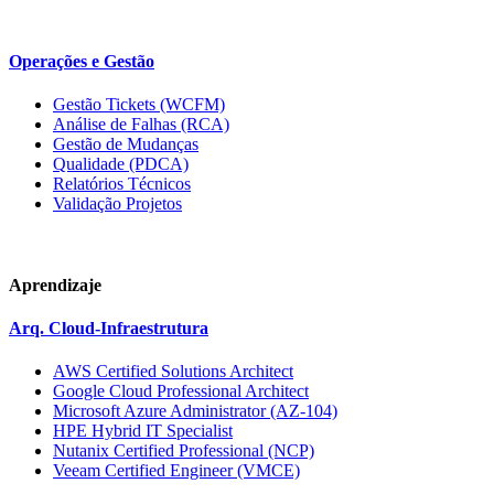
Operações e Gestão
Gestão Tickets (WCFM)
Análise de Falhas (RCA)
Gestão de Mudanças
Qualidade (PDCA)
Relatórios Técnicos
Validação Projetos
Aprendizaje
Arq. Cloud-Infraestrutura
AWS Certified Solutions Architect
Google Cloud Professional Architect
Microsoft Azure Administrator (AZ-104)
HPE Hybrid IT Specialist
Nutanix Certified Professional (NCP)
Veeam Certified Engineer (VMCE)