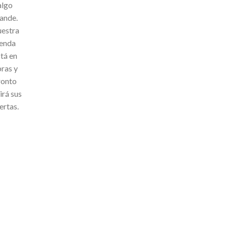
algo
ande.
estra
ienda
tá en
ras y
ronto
irá sus
ertas.