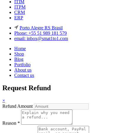
ITIM
ITPM
CRM
ERP
Porto Alegre RS Brasil
Phone: +55 51 989 181 579
email: inbox@smat1to1.com
Home
Shop
Blog
Portfolio
About us
Contact us
Request Refund
×
Refund Amount
Reason
*