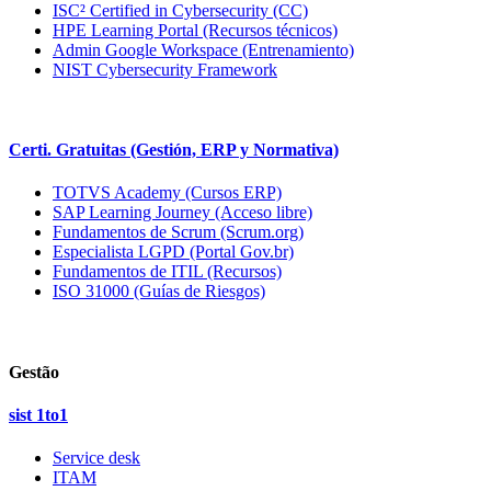
ISC² Certified in Cybersecurity (CC)
HPE Learning Portal (Recursos técnicos)
Admin Google Workspace (Entrenamiento)
NIST Cybersecurity Framework
Certi. Gratuitas (Gestión, ERP y Normativa)
TOTVS Academy (Cursos ERP)
SAP Learning Journey (Acceso libre)
Fundamentos de Scrum (Scrum.org)
Especialista LGPD (Portal Gov.br)
Fundamentos de ITIL (Recursos)
ISO 31000 (Guías de Riesgos)
Gestão
sist 1to1
Service desk
ITAM