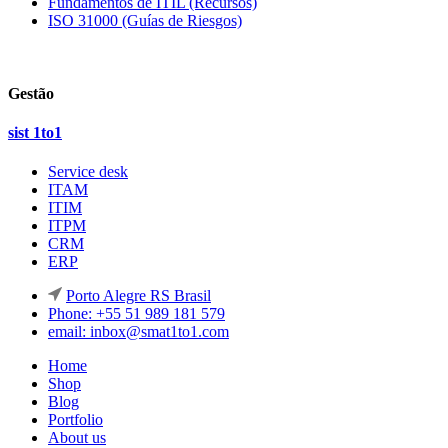
Fundamentos de ITIL (Recursos)
ISO 31000 (Guías de Riesgos)
Gestão
sist 1to1
Service desk
ITAM
ITIM
ITPM
CRM
ERP
Porto Alegre RS Brasil
Phone: +55 51 989 181 579
email: inbox@smat1to1.com
Home
Shop
Blog
Portfolio
About us