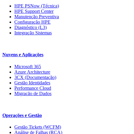
HPE PSNow (Técnica)
HPE Support Center
Manutenção Preventiva
Configuração HPE
Diagnóstico (L3)
Integração Sistemas
Nuvens e Aplicações
Microsoft 365
Azure Architecture
3CX (Documentação)
Gestão Identidades
Performance Cloud
Migração de Dados
Operações e Gestão
Gestão Tickets (WCFM)
Análise de Falhas (RCA)