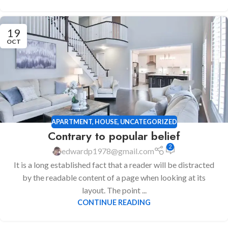
19
OCT
APARTMENT
,
HOUSE
,
UNCATEGORIZED
Contrary to popular belief
2
edwardp1978@gmail.com
It is a long established fact that a reader will be distracted
by the readable content of a page when looking at its
layout. The point ...
CONTINUE READING