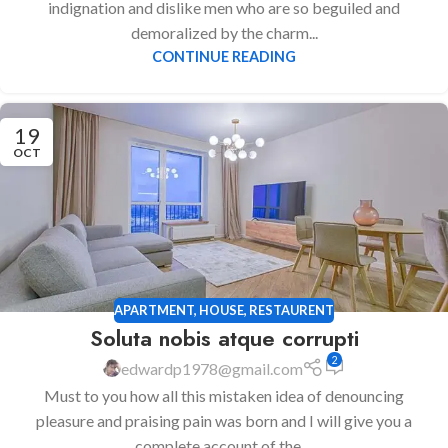
indignation and dislike men who are so beguiled and
demoralized by the charm...
CONTINUE READING
19
OCT
APARTMENT
,
HOUSE
,
RESTAURENT
Soluta nobis atque corrupti
2
edwardp1978@gmail.com
Must to you how all this mistaken idea of denouncing
pleasure and praising pain was born and I will give you a
complete account of the ...