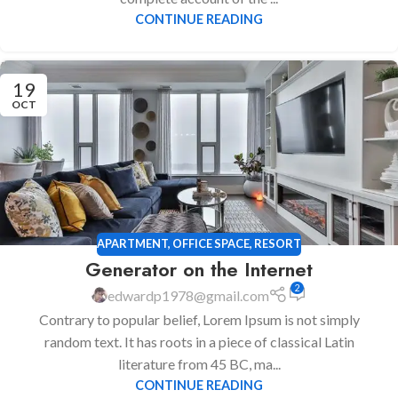
CONTINUE READING
19
OCT
APARTMENT
,
OFFICE SPACE
,
RESORT
Generator on the Internet
2
edwardp1978@gmail.com
Contrary to popular belief, Lorem Ipsum is not simply
random text. It has roots in a piece of classical Latin
literature from 45 BC, ma...
CONTINUE READING