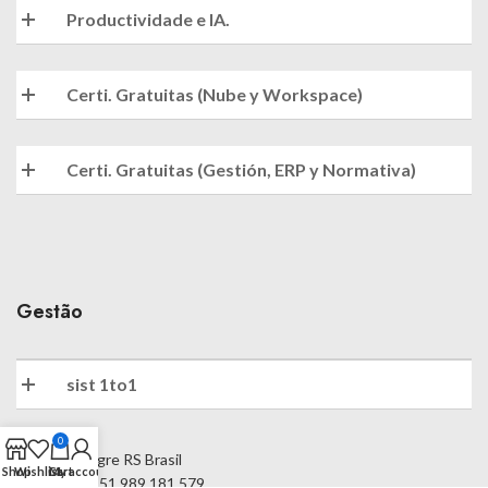
Productividade e IA.
Certi. Gratuitas (Nube y Workspace)
Certi. Gratuitas (Gestión, ERP y Normativa)
Gestão
sist 1to1
0
Porto Alegre RS Brasil
Shop
Wishlist
Cart
My account
Phone: +55 51 989 181 579