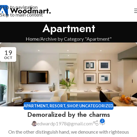
Skip to navigation
Skip to main content
Apartment
Home
Archive by Category "Apartment"
19
OCT
APARTMENT
,
RESORT
,
SHOP
,
UNCATEGORIZED
Demoralized by the charms
2
edwardp1978@gmail.com
On the other distinguish hand, we denounce with righteous