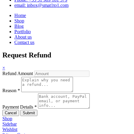
email: inbox@smat1to1.com
Home
Shop
Blog
Portfolio
About us
Contact us
Request Refund
×
Refund Amount
Reason
*
Payment Details
*
Cancel
Submit
Shop
Sidebar
Wishlist