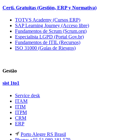
Certi. Gratuitas (Gestión, ERP y Normativa)
TOTVS Academy (Cursos ERP)
SAP Learning Journey (Acceso libre)
Fundamentos de Scrum (Scrum.org)
Especialista LGPD (Portal Gov.br)
Fundamentos de ITIL (Recursos)
ISO 31000 (Guías de Riesgos)
Gestão
sist 1to1
Service desk
ITAM
ITIM
ITPM
CRM
ERP
Porto Alegre RS Brasil
Phone: +55 51 989 181 579