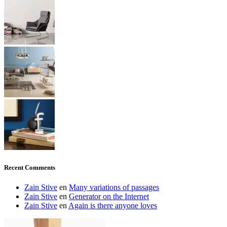
Recent Comments
Zain Stive
en
Many variations of passages
Zain Stive
en
Generator on the Internet
Zain Stive
en
Again is there anyone loves