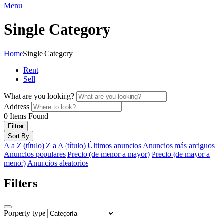
Menu
Single Category
Home
Single Category
Rent
Sell
What are you looking?
Address
0
Items Found
Filtrar
Sort By
A a Z (título)
Z a A (título)
Últimos anuncios
Anuncios más antiguos
Anuncios populares
Precio (de menor a mayor)
Precio (de mayor a
menor)
Anuncios aleatorios
Filters
Porperty type