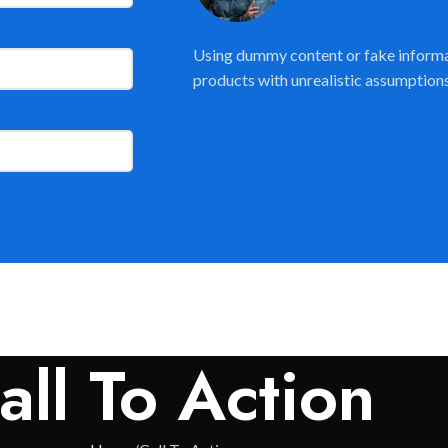
Using dummy content or fake informat
products with unrealistic assumptions
all To Action