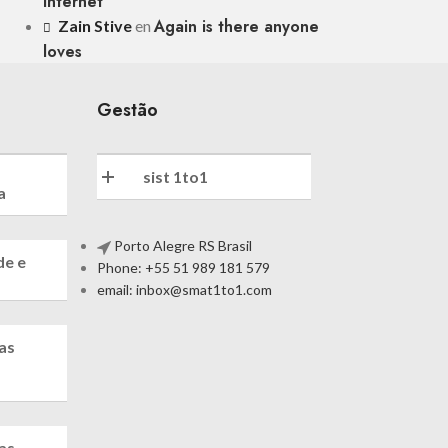
Internet
Again is there anyone
Zain Stive
en
loves
Gestão
sist 1to1
a
Porto Alegre RS Brasil
de e
Phone: +55 51 989 181 579
email: inbox@smat1to1.com
tas
tas