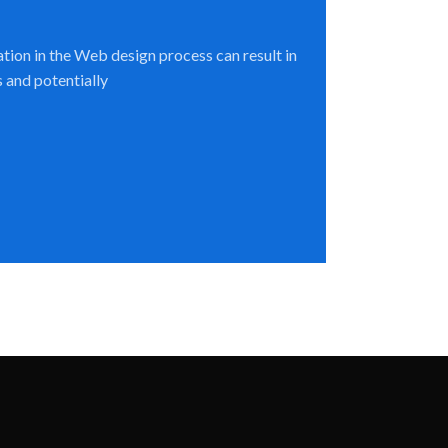
ion in the Web design process can result in
 and potentially