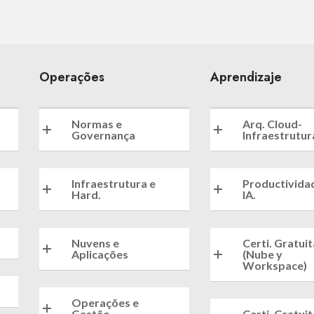
Operações
Aprendizaje
Normas e
Arq. Cloud-
Governança
Infraestrutur
Infraestrutura e
Productivida
Hard.
IA.
Nuvens e
Certi. Gratui
Aplicações
(Nube y
Workspace)
Operações e
Gestão
Certi. Gratui