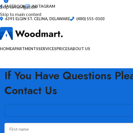
0
Skip to navigation
FACEBOOK
INSTAGRAM
Skip to main content
6391 ELGIN ST. CELINA, DELAWARE
(480) 555-0103
HOME
APARTMENTS
SERVICES
PRICES
ABOUT US
If You Have Questions Ple
Contact Us