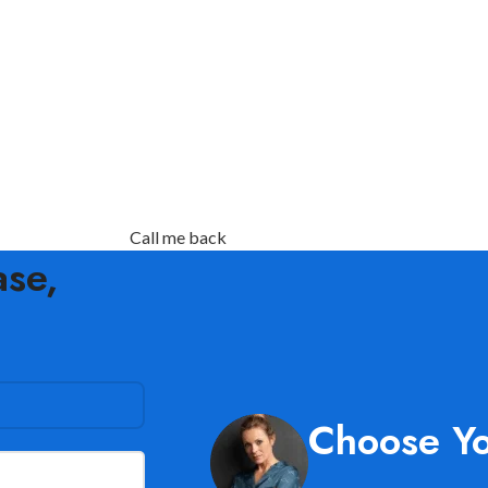
Call me back
ase,
Choose Y