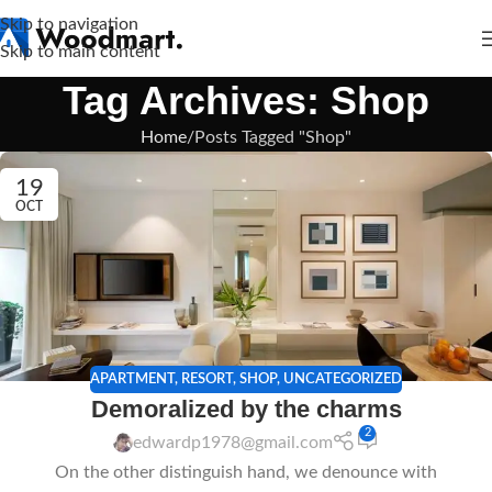
Skip to navigation
Skip to main content
Tag Archives: Shop
Home
Posts Tagged "Shop"
19
OCT
APARTMENT
,
RESORT
,
SHOP
,
UNCATEGORIZED
Demoralized by the charms
2
edwardp1978@gmail.com
On the other distinguish hand, we denounce with