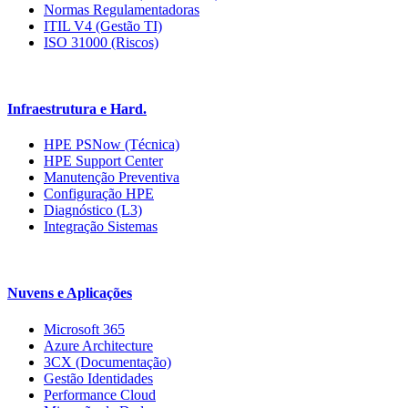
Normas Regulamentadoras
ITIL V4 (Gestão TI)
ISO 31000 (Riscos)
Infraestrutura e Hard.
HPE PSNow (Técnica)
HPE Support Center
Manutenção Preventiva
Configuração HPE
Diagnóstico (L3)
Integração Sistemas
Nuvens e Aplicações
Microsoft 365
Azure Architecture
3CX (Documentação)
Gestão Identidades
Performance Cloud