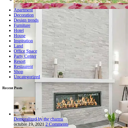
Apartment
Decoration
Design trends
Furniture
Hotel
House
Inspiration
Land
Office Space
Party Center
Resort
Restaurent
Shop
Uncategorized
Recent Posts
Demoralized by the charms
octubre 19, 2021
2 Comments