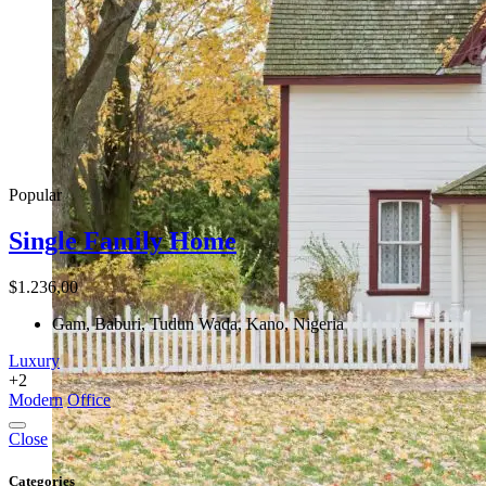
Popular
Single Family Home
$1.236,00
Gam, Baburi, Tudun Wada, Kano, Nigeria
Luxury
+2
Modern
Office
Close
Categories