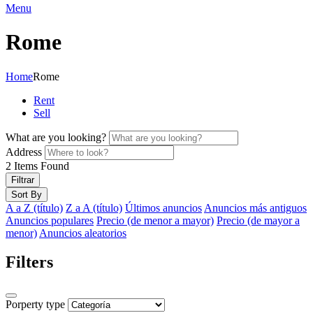
Menu
Rome
Home
Rome
Rent
Sell
What are you looking?
Address
2
Items Found
Filtrar
Sort By
A a Z (título)
Z a A (título)
Últimos anuncios
Anuncios más antiguos
Anuncios populares
Precio (de menor a mayor)
Precio (de mayor a
menor)
Anuncios aleatorios
Filters
Porperty type