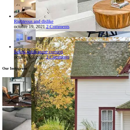
Righteous and dislike
octubre 19, 2021
2 Comments
Soluta nobis atque corrupti
octubre 19, 2021
2 Comments
Our Instagram