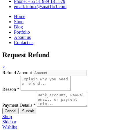
Phone: +55 51 989 181 579
email: inbox@smat1to1.com
Home
Shop
Blog
Portfolio
About us
Contact us
Request Refund
×
Refund Amount
Reason
*
Payment Details
*
Cancel
Submit
Shop
Sidebar
Wishlist