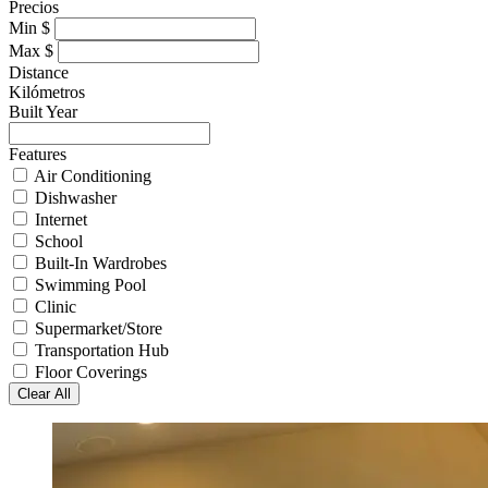
Precios
Min
$
Max
$
Distance
Kilómetros
Built Year
Features
Air Conditioning
Dishwasher
Internet
School
Built-In Wardrobes
Swimming Pool
Clinic
Supermarket/Store
Transportation Hub
Floor Coverings
Clear All